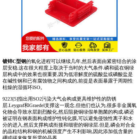
镀锌C型钢
的氧化进程可以继续几年,然后表面由紧密结合的涂
层安稳.这在很大程度上取决于当时的大气条件.磷和硫在铜绿
层构成中的效果也很重要,因为低溶解度的硫酸盐或磷酸盐是
在碱性钢和已有腐蚀物之间构成的,前提是表面暴露于周期性
枯燥的湿循环ISO。
9223[5]指出用SO2污染大气会构成更具维护性的防锈
层.Leygraf和Graedel支撑这一观念,但他们也认为,很多非金属氧
化物会导致水层剧烈酸化,然后阻挠铜绿假单胞菌的构成.磷还
被证明在钢表面构成维护性钝化膜,可以避免侵蚀性离子和水
分的进入,然后支撑构成衔接和细密的铜绿层.但是,磷会对合金
的晶粒结构和钢的机械强度产生不利影响,因此添加低含量的
硼或碳来恢复所需的晶界。