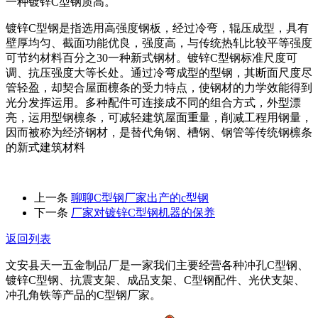
一种镀锌C型钢质高。
镀锌C型钢是指选用高强度钢板，经过冷弯，辊压成型，具有
壁厚均匀、截面功能优良，强度高，与传统热轧比较平等强度
可节约材料百分之30一种新式钢材。镀锌C型钢标准尺度可
调、抗压强度大等长处。通过冷弯成型的型钢，其断面尺度尽
管轻盈，却契合屋面檩条的受力特点，使钢材的力学效能得到
光分发挥运用。多种配件可连接成不同的组合方式，外型漂
亮，运用型钢檩条，可减轻建筑屋面重量，削减工程用钢量，
因而被称为经济钢材，是替代角钢、槽钢、钢管等传统钢檩条
的新式建筑材料
上一条
聊聊C型钢厂家出产的c型钢
下一条
厂家对镀锌C型钢机器的保养
返回列表
文安县天一五金制品厂是一家我们主要经营各种冲孔C型钢、
镀锌C型钢、抗震支架、成品支架、C型钢配件、光伏支架、
冲孔角铁等产品的C型钢厂家。