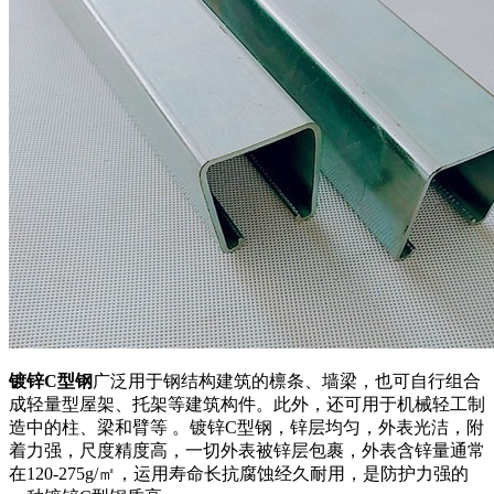
镀锌C型钢
广泛用于钢结构建筑的檩条、墙梁，也可自行组合
成轻量型屋架、托架等建筑构件。此外，还可用于机械轻工制
造中的柱、梁和臂等 。镀锌C型钢，锌层均匀，外表光洁，附
着力强，尺度精度高，一切外表被锌层包裹，外表含锌量通常
在120-275g/㎡，运用寿命长抗腐蚀经久耐用，是防护力强的