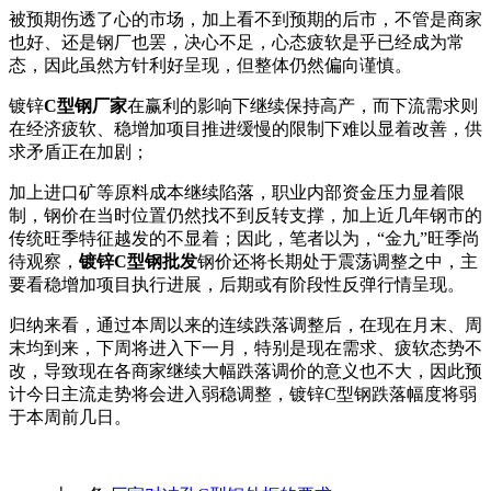
被预期伤透了心的市场，加上看不到预期的后市，不管是商家
也好、还是钢厂也罢，决心不足，心态疲软是乎已经成为常
态，因此虽然方针利好呈现，但整体仍然偏向谨慎。
镀锌
C型钢厂家
在赢利的影响下继续保持高产，而下流需求则
在经济疲软、稳增加项目推进缓慢的限制下难以显着改善，供
求矛盾正在加剧；
加上进口矿等原料成本继续陷落，职业内部资金压力显着限
制，钢价在当时位置仍然找不到反转支撑，加上近几年钢市的
传统旺季特征越发的不显着；因此，笔者以为，“金九”旺季尚
待观察，
镀锌C型钢批发
钢价还将长期处于震荡调整之中，主
要看稳增加项目执行进展，后期或有阶段性反弹行情呈现。
归纳来看，通过本周以来的连续跌落调整后，在现在月末、周
末均到来，下周将进入下一月，特别是现在需求、疲软态势不
改，导致现在各商家继续大幅跌落调价的意义也不大，因此预
计今日主流走势将会进入弱稳调整，镀锌C型钢跌落幅度将弱
于本周前几日。