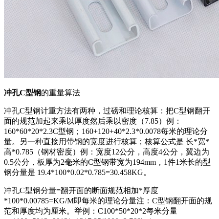
冲孔C型钢
的重量算法
冲孔C型钢计重方法有两种，过磅和理论核算：把C型钢翻开
面的规范加起来乘以厚度然后乘以密度（7.85）例：
160*60*20*2.3C型钢；160+120+40*2.3*0.0078每米的理论分
量。另一种直接用带钢的宽度进行核算；核算公式是 长*宽*
高*0.785（钢材密度）例：宽度12公分，高度4公分，翼边为
0.5公分，板厚为2毫米的C型钢带宽为194mm，1件1米长的型
钢分量是 19.4*100*0.02*0.785=30.458KG。
冲孔C型钢分量=翻开面的断面规范相加*厚度
*100*0.00785=KG/M即每米的理论分量注：C型钢翻开面的规
范和厚度均为厘米。举例：C100*50*20*2每米分量