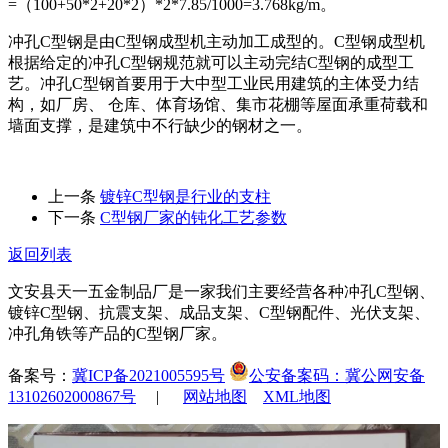
=（100+50*2+20*2）*2*7.85/1000=3.768kg/m。
冲孔C型钢是由C型钢成型机主动加工成型的。C型钢成型机
根据给定的冲孔C型钢规范就可以主动完结C型钢的成型工
艺。冲孔C型钢首要用于大中型工业民用建筑的主体受力结
构，如厂房、 仓库、体育场馆、集市花棚等屋面承重荷载和
墙面支撑，是建筑中不行缺少的钢材之一。
上一条
镀锌C型钢是行业的支柱
下一条
C型钢厂家的钝化工艺参数
返回列表
文安县天一五金制品厂是一家我们主要经营各种冲孔C型钢、
镀锌C型钢、抗震支架、成品支架、C型钢配件、光伏支架、
冲孔角铁等产品的C型钢厂家。
备案号：
冀ICP备2021005595号
公安备案码：冀公网安备
13102602000867号
|
网站地图
XML地图