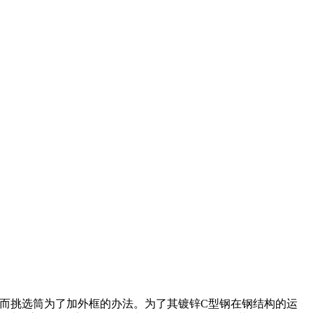
而挑选筒为了加外框的办法。为了其镀锌C型钢在钢结构的运